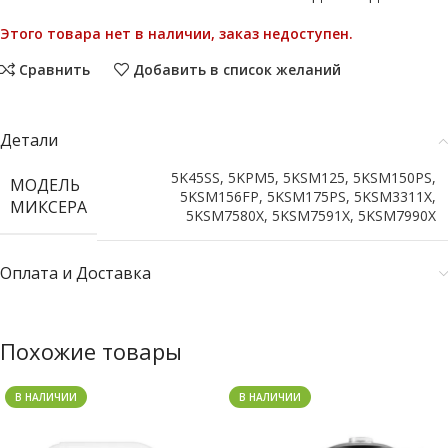
Этого товара нет в наличии, заказ недоступен.
Сравнить
Добавить в список желаний
Детали
5K45SS
,
5KPM5
,
5KSM125
,
5KSM150PS
,
МОДЕЛЬ
5KSM156FP
,
5KSM175PS
,
5KSM3311X
,
МИКСЕРА
5KSM7580X
,
5KSM7591X
,
5KSM7990X
Оплата и Доставка
Похожие товары
В НАЛИЧИИ
В НАЛИЧИИ