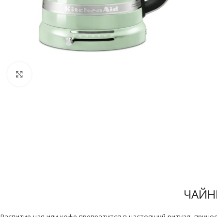
Нажмите, чтобы увеличить
ЧАЙНИ
Распитие чая или кофе превратится в настоящий ритуал, принос