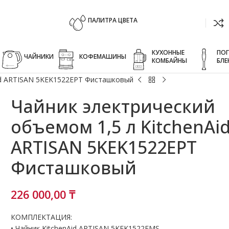
ПАЛИТРА ЦВЕТА
КУХОННЫЕ
ПО
ЧАЙНИКИ
КОФЕМАШИНЫ
КОМБАЙНЫ
БЛЕ
Aid ARTISAN 5KEK1522EPT Фисташковый
Чайник электрический
объемом 1,5 л KitchenAi
ARTISAN 5KEK1522EPT
Фисташковый
226 000,00
₸
КОМПЛЕКТАЦИЯ:
• Чайник KitchenAid ARTISAN 5KEK1522EMS