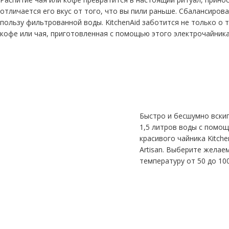
отличается его вкус от того, что вы пили раньше. Сбалансиро
пользу фильтрованной воды. KitchenAid заботится не только о 
кофе или чая, приготовленная с помощью этого электрочайника,
Чайник больш
емкости с кон
температуры.
Быстро и бесшумно вски
1,5 литров воды с помо
красивого чайника Kitche
Artisan. Выберите желае
температуру от 50 до 100