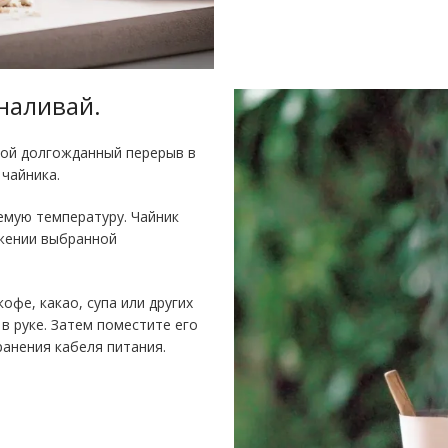
 наливай
.
шой долгожданный перерыв в
 чайника.
мую температуру. Чайник
жении выбранной
офе, какао, супа или других
в руке. Затем поместите его
анения кабеля питания.