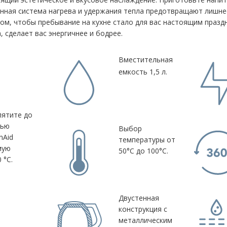
ванная система нагрева и удержания тепла предотвращают лишне
том, чтобы пребывание на кухне стало для вас настоящим празд
 сделает вас энергичнее и бодрее.
ой
Вместительная
тролем
емкость 1,5 л.
пятите до
щью
Выбор
nAid
температуры от
мую
50°C до 100°C.
 °C.
Двустенная
конструкция с
металлическим