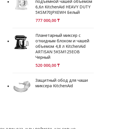
подъемной чашей объемом
6,6л KitchenAid HEAVY DUTY
5KSM70JPXEWH Белый
777 000,00
₸
Планетарный миксер с
откидным блоком и чашей
объемом 4,8 л KitchenAid
ARTISAN 5KSM125EOB
Черный
520 000,00
₸
Защитный обод для чаши
миксера KitchenAid
к один раз, и вы поймете, как сильно