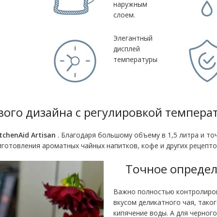
наружным
слоем.
Элегантный
дисплей
температуры
вого дизайна с регулировкой темпера
chenAid Artisan
. Благодаря большому объему в 1,5 литра и т
иготовления ароматных чайных напитков, кофе и других рецепто
Точное определ
Важно полностью контролиров
вкусом деликатного чая, тако
кипячение воды. А для черного