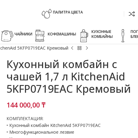
ПАЛИТРА ЦВЕТА
КУХОННЫЕ
ПО
ЧАЙНИКИ
КОФЕМАШИНЫ
КОМБАЙНЫ
БЛЕ
itchenAid 5KFP0719EAC Кремовый
Кухонный комбайн с
чашей 1,7 л KitchenAid
5KFP0719EAC Кремовый
144 000,00
₸
КОМПЛЕКТАЦИЯ:
• Кухонный комбайн KitchenAid 5KFP0719EAC
• Многофункциональное лезвие