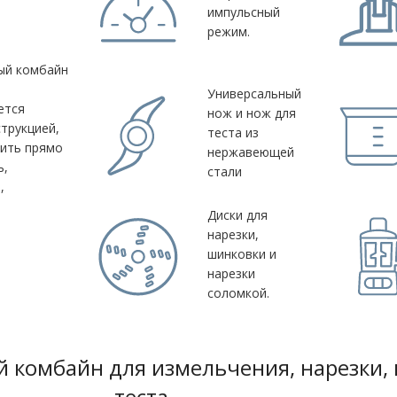
импульсный
.
режим.
ый комбайн
Универсальный
ется
нож и нож для
трукцией,
теста из
нить прямо
нержавеющей
ь,
стали
,
Диски для
нарезки,
шинковки и
нарезки
соломкой.
ый комбайн для измельчения, нарезки
теста.