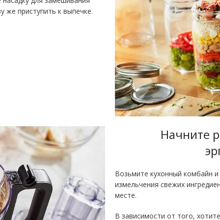
 насадку для замешивания
у же приступить к выпечке.
Начните р
эр
Возьмите кухонный комбайн и
измельчения свежих ингредие
месте.
В зависимости от того, хотит