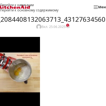
Перейти к навигации
Мен
Перейти к основному содержимому
_2084408132063713_43127634560
0
Вкл. 25.06.2025