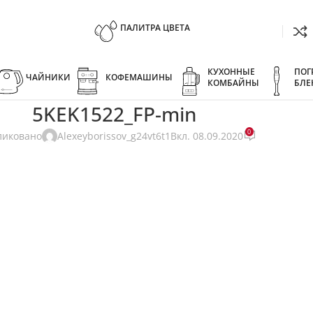
ПАЛИТРА ЦВЕТА
КУХОННЫЕ
ПОГ
ЧАЙНИКИ
КОФЕМАШИНЫ
КОМБАЙНЫ
БЛЕ
5KEK1522_FP-min
0
ликовано
Alexeyborissov_g24vt6t1
Вкл. 08.09.2020