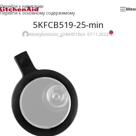
Перейти к навигации
Мен
Перейти к основному содержимому
5KFCB519-25-min
0
Alexeyborissov_g24vt6t1
Вкл. 07.11.2022