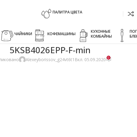
ПАЛИТРА ЦВЕТА
КУХОННЫЕ
ПО
ЧАЙНИКИ
КОФЕМАШИНЫ
КОМБАЙНЫ
БЛЕ
5KSB4026EPP-F-min
0
ликовано
Alexeyborissov_g24vt6t1
Вкл. 05.09.2020