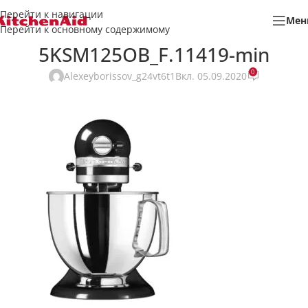
Перейти к навигации
Мен
Перейти к основному содержимому
5KSM125OB_F.11419-min
0
Alexeyborissov_g24vt6t1
Вкл. 05.09.2020