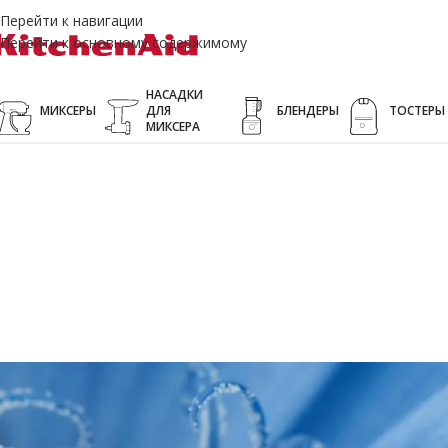
Перейти к навигации
Перейти к основному содержимому
НАСАДКИ
МИКСЕРЫ
ДЛЯ
БЛЕНДЕРЫ
ТОСТЕРЫ
МИКСЕРА
Синий ба
Нежный, матовый сре
ий цвет васильков мгновенно превращает простые дел
мягкость и наполняет вашу кухн