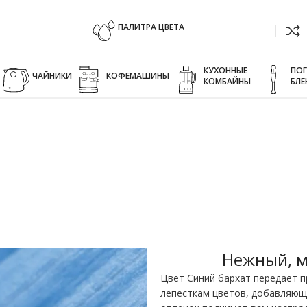
ПАЛИТРА ЦВЕТА
КУХОННЫЕ
ПО
ЧАЙНИКИ
КОФЕМАШИНЫ
КОМБАЙНЫ
БЛЕ
рхат
дне-синий оттенок.
икатесы в нечто поистине особенное. Цвет Синий барх
ю васильковым синим цветом.
Нежный, м
Цвет Синий бархат передает п
лепесткам цветов, добавляющи