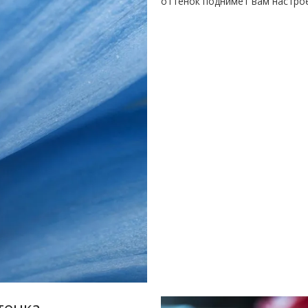
оттенок поднимет вам настро
тенка.