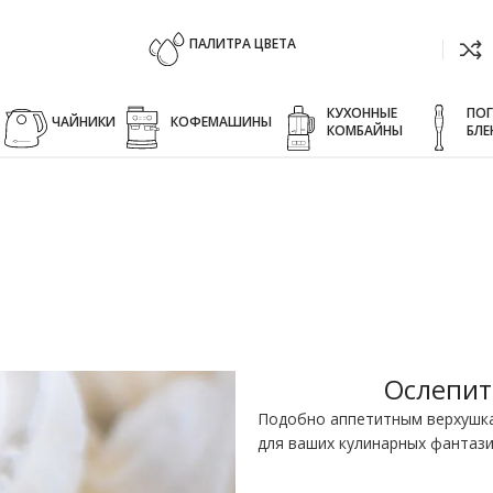
ПАЛИТРА ЦВЕТА
КУХОННЫЕ
ПО
ЧАЙНИКИ
КОФЕМАШИНЫ
КОМБАЙНЫ
БЛЕ
й
й, чистый белый.
й и мягкий, как печенье с меренговой глазурью.
Ослепит
Подобно аппетитным верхушка
для ваших кулинарных фантази