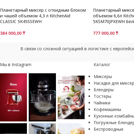
Планетарный миксе
Планетарный миксер с откидным блоком
объемом 6,6л Kitc
и чашей объемом 4,3 л KitchenAid
5KSM70JPXEWH Бел
CLASSIC 5K45SSEWH
777 000,00
₸
384 000,00
₸
В связи со сложной ситуацией в логистике с европей
Мы в Instagram
Каталог
Миксеры
Насадки для миксе
Блендеры
Тостеры
Чайники
Кофемашины
Кухонные комбайн
Погружные бленде
Беспроводные