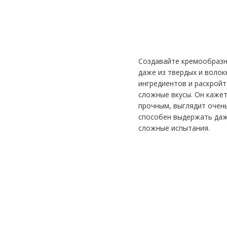
обеспечивает
кремообразны
результат
Создавайте кремообраз
даже из твердых и волок
ингредиентов и раскройт
сложные вкусы. Он каже
прочным, выглядит очень
способен выдержать да
сложные испытания.