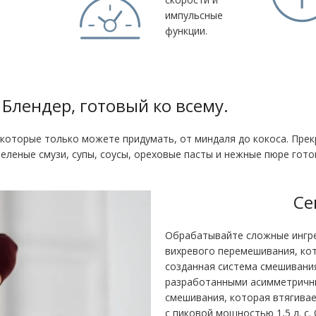
импульсные
функции.
Блендер, готовый ко всему
.
которые только можете придумать, от миндаля до кокоса. Прек
 Зеленые смузи, супы, соусы, ореховые пасты и нежные пюре гот
Се
Обрабатывайте сложные ингре
вихревого перемешивания, кот
созданная система смешивания
разработанными асимметричны
смешивания, которая втягивает 
с пиковой мощностью 1,5 л. с.