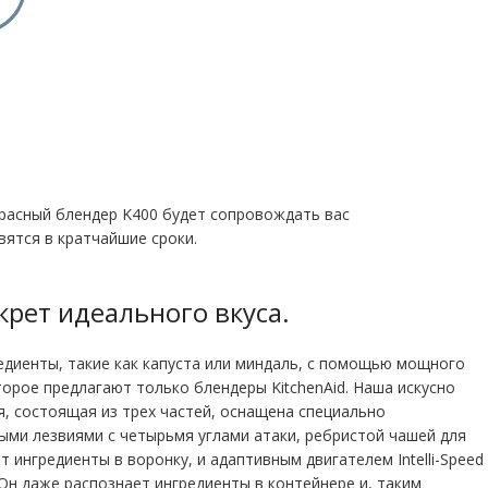
расный блендер K400 будет сопровождать вас
овятся в кратчайшие сроки.
крет идеального вкуса.
диенты, такие как капуста или миндаль, с помощью мощного
орое предлагают только блендеры KitchenAid. Наша искусно
, состоящая из трех частей, оснащена специально
ми лезвиями с четырьмя углами атаки, ребристой чашей для
ингредиенты в воронку, и адаптивным двигателем Intelli-Speed ​​
 Он даже распознает ингредиенты в контейнере и, таким