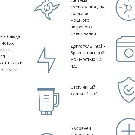
система
смешивания для
й
создания
мощного
вихревого
смешивания.
ные блюда
нистых
Двигатель Intelli-
е все
Speed ​​с пиковой
тся
мощностью 1,5
 стильно и
л.с.
же самые
Стеклянный
кувшин 1,4 л).
5 уровней
скорости и