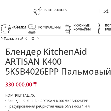
ПАЛИТРА ЦВЕТА
КУХОННЫЕ
ПО
ЧАЙНИКИ
КОФЕМАШИНЫ
КОМБАЙНЫ
БЛЕ
EPP Пальмовый
Блендер KitchenAid
ARTISAN K400
5KSB4026EPP Пальмовы
330 000,00
₸
КОМПЛЕКТАЦИЯ:
• Блендер KitchenAid ARTISAN K400 5KSB4026EPP
• Градуированная ребристая чаша объемом 1,4 л